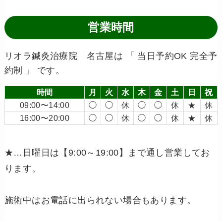
営業時間
リオラ鍼灸治療院 名古屋は 「 当日予約OK 完全予
約制 」 です。
時間
月
火
水
木
金
土
日
祝
09:00〜14:00
◯
◯
休
◯
◯
休
★
休
16:00〜20:00
◯
◯
休
◯
◯
休
★
休
★…日曜日は【9:00～19:00】まで通し営業してお
ります。
施術中はお電話に出られない場合もあります。