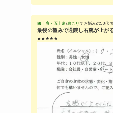
四十肩・五十肩
/
肩こり
でお悩みの50代 女
最後の望みで通院し右腕が上が
★★★★★