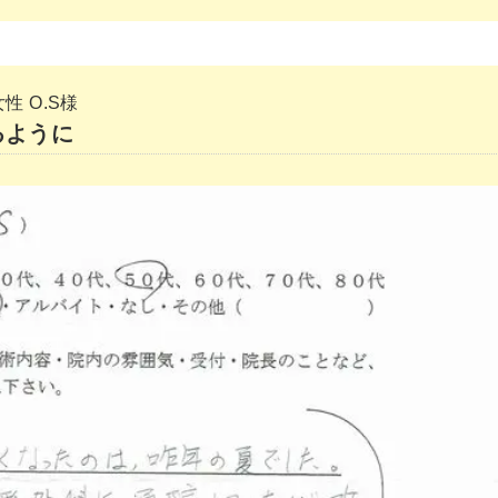
性 O.S様
るように