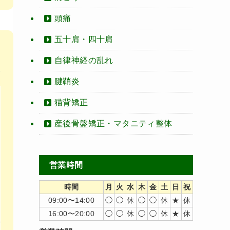
頭痛
五十肩・四十肩
自律神経の乱れ
腱鞘炎
猫背矯正
産後骨盤矯正・マタニティ整体
営業時間
時間
月
火
水
木
金
土
日
祝
09:00〜14:00
◯
◯
休
◯
◯
休
★
休
16:00〜20:00
◯
◯
休
◯
◯
休
★
休