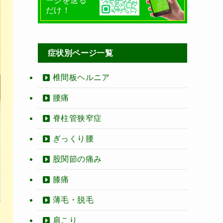
ージを送る
だけ！
症状別ページ一覧
椎間板ヘルニア
腰痛
脊柱管狭窄症
ぎっくり腰
股関節の痛み
膝痛
薄毛・脱毛
肩こり