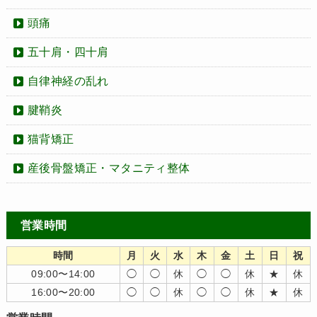
頭痛
五十肩・四十肩
自律神経の乱れ
腱鞘炎
猫背矯正
産後骨盤矯正・マタニティ整体
営業時間
時間
月
火
水
木
金
土
日
祝
09:00〜14:00
◯
◯
休
◯
◯
休
★
休
16:00〜20:00
◯
◯
休
◯
◯
休
★
休