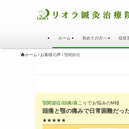
ホーム
初めての方へ
症状
ホーム
お客様の声
顎関節症
顎関節症
/
頭痛
/
肩こり
でお悩みのM様
頭痛と顎の痛みで日常困難だっ
★★★★★