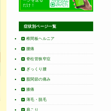
ージを送る
だけ！
症状別ページ一覧
椎間板ヘルニア
腰痛
脊柱管狭窄症
ぎっくり腰
股関節の痛み
膝痛
薄毛・脱毛
肩こり