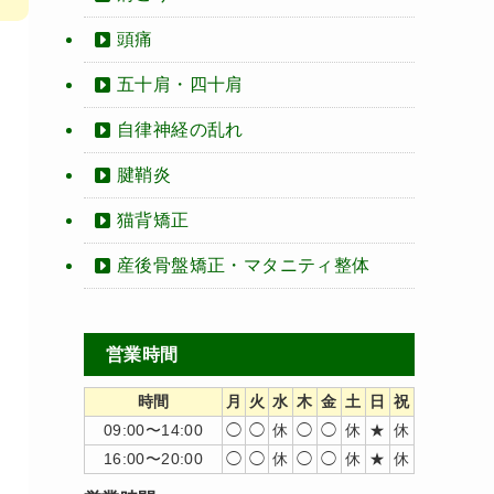
頭痛
五十肩・四十肩
自律神経の乱れ
腱鞘炎
猫背矯正
産後骨盤矯正・マタニティ整体
営業時間
時間
月
火
水
木
金
土
日
祝
09:00〜14:00
◯
◯
休
◯
◯
休
★
休
16:00〜20:00
◯
◯
休
◯
◯
休
★
休