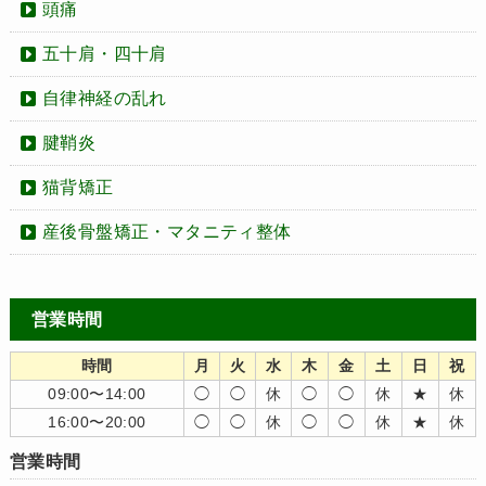
頭痛
五十肩・四十肩
自律神経の乱れ
腱鞘炎
猫背矯正
産後骨盤矯正・マタニティ整体
営業時間
時間
月
火
水
木
金
土
日
祝
09:00〜14:00
◯
◯
休
◯
◯
休
★
休
16:00〜20:00
◯
◯
休
◯
◯
休
★
休
営業時間