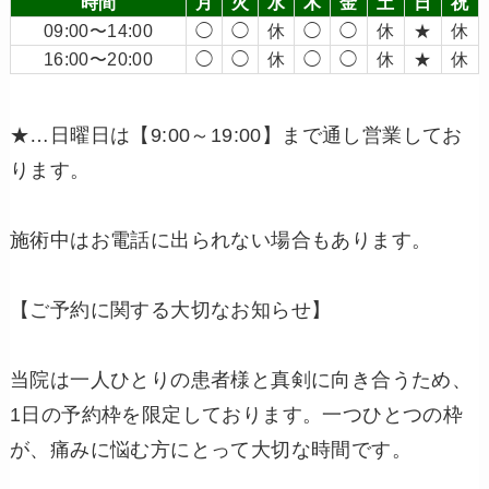
時間
月
火
水
木
金
土
日
祝
09:00〜14:00
◯
◯
休
◯
◯
休
★
休
16:00〜20:00
◯
◯
休
◯
◯
休
★
休
★…日曜日は【9:00～19:00】まで通し営業してお
ります。
施術中はお電話に出られない場合もあります。
【ご予約に関する大切なお知らせ】
当院は一人ひとりの患者様と真剣に向き合うため、
1日の予約枠を限定しております。一つひとつの枠
が、痛みに悩む方にとって大切な時間です。