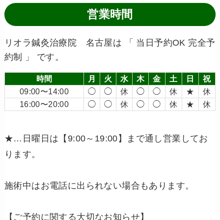
営業時間
リオラ鍼灸治療院 名古屋は 「 当日予約OK 完全予
約制 」 です。
時間
月
火
水
木
金
土
日
祝
09:00〜14:00
◯
◯
休
◯
◯
休
★
休
16:00〜20:00
◯
◯
休
◯
◯
休
★
休
★…日曜日は【9:00～19:00】まで通し営業してお
ります。
施術中はお電話に出られない場合もあります。
【ご予約に関する大切なお知らせ】