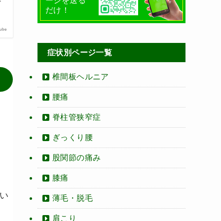
ージを送る
か
だけ！
ube
症状別ページ一覧
椎間板ヘルニア
腰痛
脊柱管狭窄症
ぎっくり腰
股関節の痛み
膝痛
い
薄毛・脱毛
肩こり