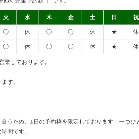
OK 完全予約制 」 です。
火
水
木
金
土
日
祝
◯
休
◯
◯
休
★
休
◯
休
◯
◯
休
★
休
通し営業しております。
ります。
き合うため、1日の予約枠を限定しております。一つひ
な時間です。