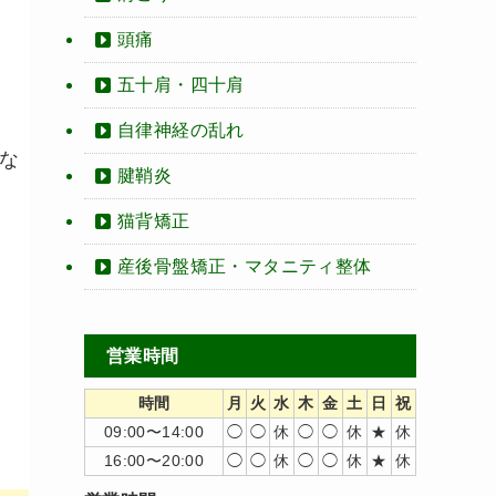
頭痛
五十肩・四十肩
自律神経の乱れ
な
腱鞘炎
猫背矯正
産後骨盤矯正・マタニティ整体
営業時間
時間
月
火
水
木
金
土
日
祝
09:00〜14:00
◯
◯
休
◯
◯
休
★
休
16:00〜20:00
◯
◯
休
◯
◯
休
★
休