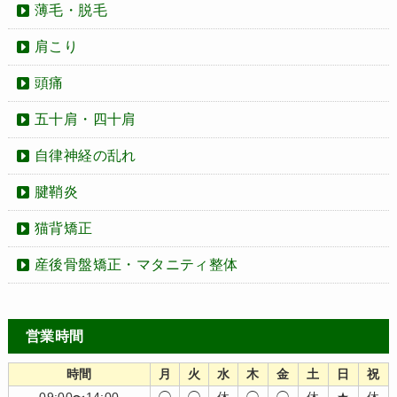
薄毛・脱毛
肩こり
頭痛
五十肩・四十肩
自律神経の乱れ
腱鞘炎
猫背矯正
産後骨盤矯正・マタニティ整体
営業時間
時間
月
火
水
木
金
土
日
祝
09:00〜14:00
◯
◯
休
◯
◯
休
★
休