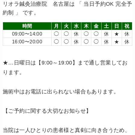
リオラ鍼灸治療院 名古屋は 「 当日予約OK 完全予
約制 」 です。
時間
月
火
水
木
金
土
日
祝
09:00〜14:00
◯
◯
休
◯
◯
休
★
休
16:00〜20:00
◯
◯
休
◯
◯
休
★
休
★…日曜日は【9:00～19:00】まで通し営業してお
ります。
施術中はお電話に出られない場合もあります。
【ご予約に関する大切なお知らせ】
当院は一人ひとりの患者様と真剣に向き合うため、