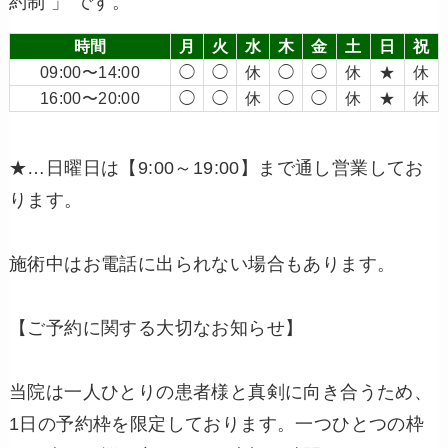
約制 」 です。
時間
月
火
水
木
金
土
日
祝
09:00〜14:00
◯
◯
休
◯
◯
休
★
休
16:00〜20:00
◯
◯
休
◯
◯
休
★
休
★…日曜日は【9:00～19:00】まで通し営業してお
ります。
施術中はお電話に出られない場合もあります。
【ご予約に関する大切なお知らせ】
当院は一人ひとりの患者様と真剣に向き合うため、
1日の予約枠を限定しております。一つひとつの枠