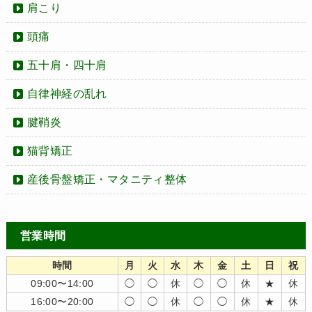
肩こり
頭痛
五十肩・四十肩
自律神経の乱れ
腱鞘炎
猫背矯正
産後骨盤矯正・マタニティ整体
営業時間
時間
月
火
水
木
金
土
日
祝
09:00〜14:00
◯
◯
休
◯
◯
休
★
休
16:00〜20:00
◯
◯
休
◯
◯
休
★
休