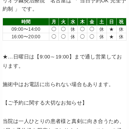
リオラ鍼灸治療院 名古屋は 「 当日予約OK 完全予
約制 」 です。
時間
月
火
水
木
金
土
日
祝
09:00〜14:00
◯
◯
休
◯
◯
休
★
休
16:00〜20:00
◯
◯
休
◯
◯
休
★
休
★…日曜日は【9:00～19:00】まで通し営業してお
ります。
施術中はお電話に出られない場合もあります。
【ご予約に関する大切なお知らせ】
当院は一人ひとりの患者様と真剣に向き合うため、