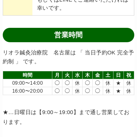
幸いです。
営業時間
リオラ鍼灸治療院 名古屋は 「 当日予約OK 完全予
約制 」 です。
時間
月
火
水
木
金
土
日
祝
09:00〜14:00
◯
◯
休
◯
◯
休
★
休
16:00〜20:00
◯
◯
休
◯
◯
休
★
休
★…日曜日は【9:00～19:00】まで通し営業してお
ります。