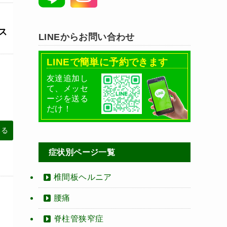
ス
LINEからお問い合わせ
LINEで簡単に予約できます
友達追加し
て、メッセ
ージを送る
だけ！
みる
症状別ページ一覧
椎間板ヘルニア
腰痛
脊柱管狭窄症