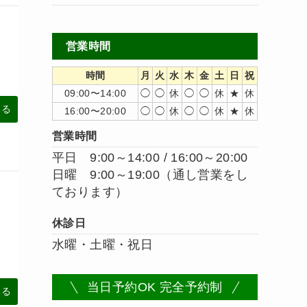
営業時間
時間
月
火
水
木
金
土
日
祝
09:00〜14:00
◯
◯
休
◯
◯
休
★
休
みる
16:00〜20:00
◯
◯
休
◯
◯
休
★
休
営業時間
平日 9:00～14:00 / 16:00～20:00
日曜 9:00～19:00（通し営業をし
ております）
休診日
水曜・土曜・祝日
当日予約OK 完全予約制
みる