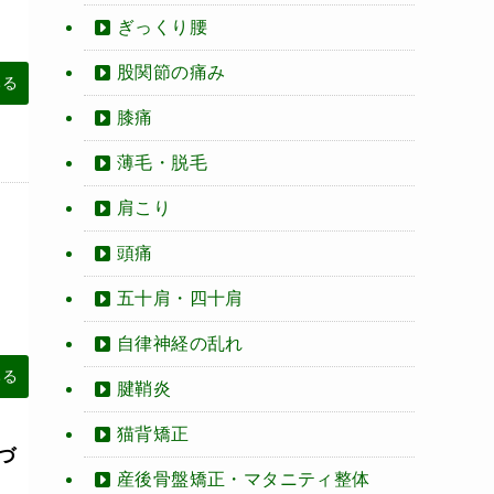
ぎっくり腰
股関節の痛み
みる
膝痛
薄毛・脱毛
肩こり
頭痛
五十肩・四十肩
自律神経の乱れ
みる
腱鞘炎
猫背矯正
づ
産後骨盤矯正・マタニティ整体