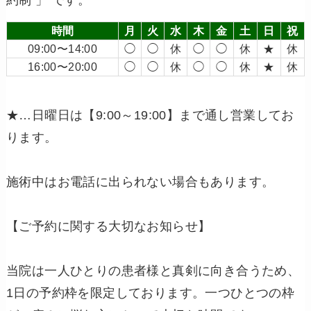
時間
月
火
水
木
金
土
日
祝
09:00〜14:00
◯
◯
休
◯
◯
休
★
休
16:00〜20:00
◯
◯
休
◯
◯
休
★
休
★…日曜日は【9:00～19:00】まで通し営業してお
ります。
施術中はお電話に出られない場合もあります。
【ご予約に関する大切なお知らせ】
当院は一人ひとりの患者様と真剣に向き合うため、
1日の予約枠を限定しております。一つひとつの枠