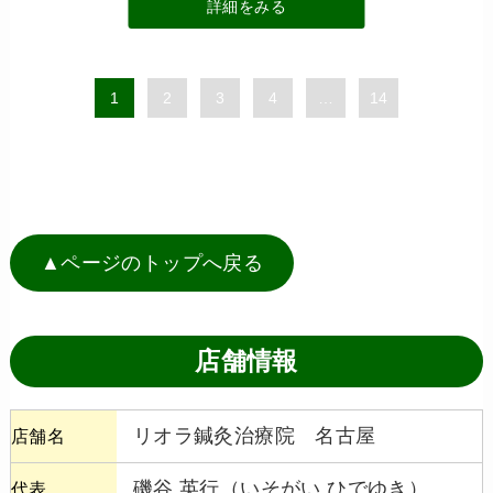
詳細をみる
1
2
3
4
…
14
▲ページのトップへ戻る
店舗情報
リオラ鍼灸治療院 名古屋
店舗名
磯谷 英行（いそがい ひでゆき）
代表